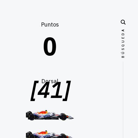
Puntos
[41]
Dorsal