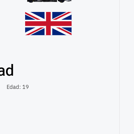
lad
7
Edad: 19