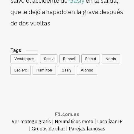
salvo el accidente de
Gasly
en la salida,
que le dejó atrapado en la grava después
de dos vueltas
Tags
Verstappen
Sainz
Russell
Piastri
Norris
Leclerc
Hamilton
Gasly
Alonso
F1.com.es
Ver motogp gratis
|
Neumáticos moto
|
Localizar IP
|
Grupos de chat
|
Parejas famosas