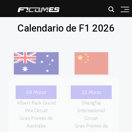
Calendario de F1 2026
08 Marzo
15 Marzo
Albert Park Grand
Shanghai
Prix Circuit
International
Gran Premio de
Circuit
Australia
Gran Premio de